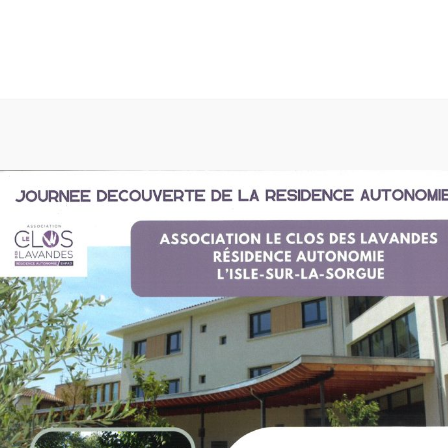
expérience la plus pertinente en mémorisant vos préférences et vos vi
sation de tous les cookies.
ON
NOTRE RÉSIDENCE AUTONOMIE
NOTRE EHPAD
N
T PRESTATIONS EHPAD
TARIFS ET PRESTATIONS RESIDENCE
ENQUÊTES DE SATISFACTION 2026