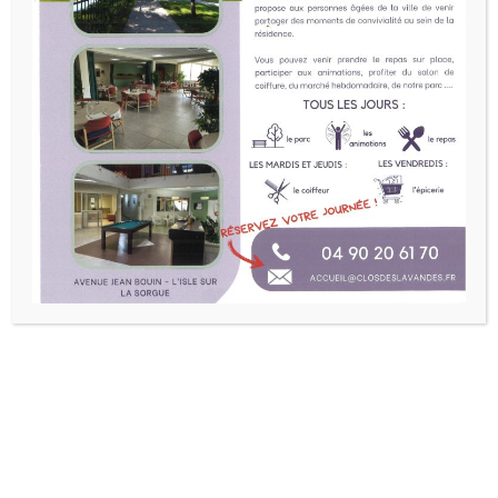
Le jardin thérapeutique du clos des
lavandes a été créé en février 2023. Ce
jardin se trouve sur la terrasse du 1er étage.
Le jardin thérapeutique est un lieu qui
permet l’évasion, le refuge, un lieu de
distraction, lieu d’interaction sociale propice
à la réduction du stress et de l'anxiété. Il est
aussi un support pour le développement de
la créativité.
Le jardin thérapeutique est une thérapie
non médicamenteuse.
Il se compose de plantes d’ornements,
arbres fruitiers, bac pour le potager, plantes
aromatiques.
Les activités proposées dans le jardin
thérapeutique :