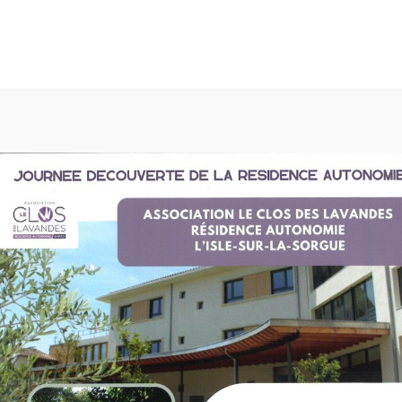
expérience la plus pertinente en mémorisant vos préférences et vos vi
sation de tous les cookies.
ON
NOTRE RÉSIDENCE AUTONOMIE
NOTRE EHPAD
N
T PRESTATIONS EHPAD
TARIFS ET PRESTATIONS RESIDENCE
ENQUÊTES DE SATISFACTION 2026