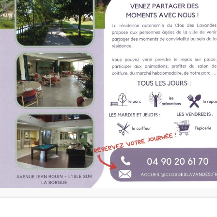
SUPERIOR
ND DELUXE HARBOUR VIEW
LOFT SOFT PARADE
OM
$190.00
$220.00
par nuit
$70.00
s à partir de
par nuit.
AFFICHER LES DÉTAILS DE LA
FFICHER LES DÉTAILS DE LA
CHAMBRE
HAMBRE