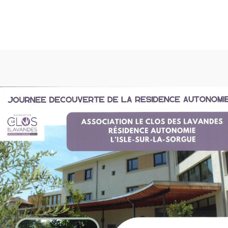
expérience la plus pertinente en mémorisant vos préférences et vos vi
sation de tous les cookies.
ON
NOTRE RÉSIDENCE AUTONOMIE
NOTRE EHPAD
N
T PRESTATIONS EHPAD
TARIFS ET PRESTATIONS RESIDENCE
ENQUÊTES DE SATISFACTION 2026