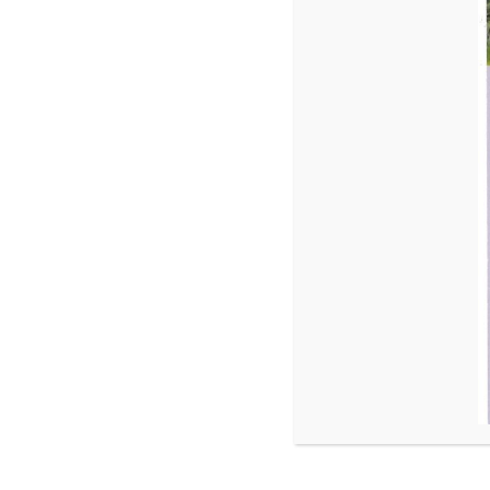
Rechercher
RECHERCHER
Articles récents
Commentaires
récents
Aucun commentaire à afficher.
GRA
RO
Tarif
A
C