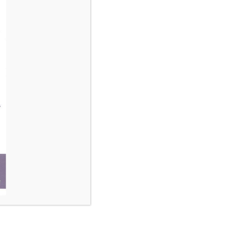
LOFT STRANGE DAYS
$210.00
par nuit
AFFICHER LES DÉTAILS DE LA
CHAMBRE